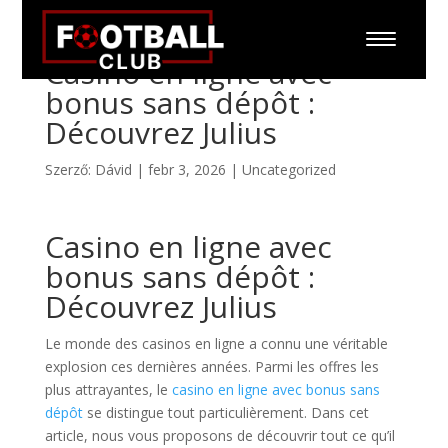
Casino en ligne avec
bonus sans dépôt :
Découvrez Julius
Szerző:
Dávid
|
febr 3, 2026
|
Uncategorized
Casino en ligne avec
bonus sans dépôt :
Découvrez Julius
Le monde des casinos en ligne a connu une véritable
explosion ces dernières années. Parmi les offres les
plus attrayantes, le
casino en ligne avec bonus sans
dépôt
se distingue tout particulièrement. Dans cet
article, nous vous proposons de découvrir tout ce qu’il