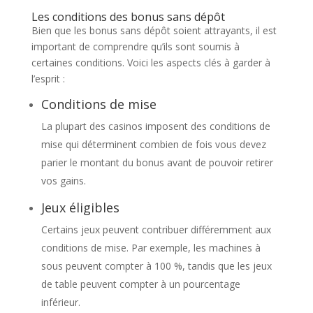
Les conditions des bonus sans dépôt
Bien que les bonus sans dépôt soient attrayants, il est
important de comprendre qu’ils sont soumis à
certaines conditions. Voici les aspects clés à garder à
l’esprit :
Conditions de mise
La plupart des casinos imposent des conditions de
mise qui déterminent combien de fois vous devez
parier le montant du bonus avant de pouvoir retirer
vos gains.
Jeux éligibles
Certains jeux peuvent contribuer différemment aux
conditions de mise. Par exemple, les machines à
sous peuvent compter à 100 %, tandis que les jeux
de table peuvent compter à un pourcentage
inférieur.