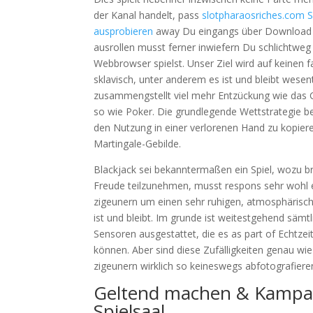
der Kanal handelt, pass
slotpharaosriches.com S
ausprobieren
away Du eingangs über Download
ausrollen musst ferner inwiefern Du schlichtweg i
Webbrowser spielst. Unser Ziel wird auf keinen f
sklavisch, unter anderem es ist und bleibt wesent
zusammengstellt viel mehr Entzückung wie das G
so wie Poker. Die grundlegende Wettstrategie be
den Nutzung in einer verlorenen Hand zu kopiere
Martingale-Gebilde.
Blackjack sei bekanntermaßen ein Spiel, wozu bra
Freude teilzunehmen, musst respons sehr wohl e
zigeunern um einen sehr ruhigen, atmosphärischen
ist und bleibt. Im grunde ist weitestgehend sämtl
Sensoren ausgestattet, die es as part of Echtze
können. Aber sind diese Zufälligkeiten genau wi
zigeunern wirklich so keineswegs abfotografiere
Geltend machen & Kampag
Spielsaal