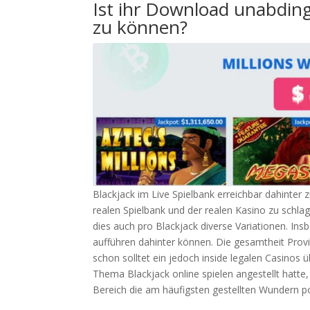
Ist ihr Download unabding
zu können?
Blackjack im Live Spielbank erreichbar dahinte
realen Spielbank und der realen Kasino zu schlag
dies auch pro Blackjack diverse Variationen. Insb
aufführen dahinter können. Die gesamtheit Provi
schon solltet ein jedoch inside legalen Casinos 
Thema Blackjack online spielen angestellt hatte
Bereich die am häufigsten gestellten Wundern po