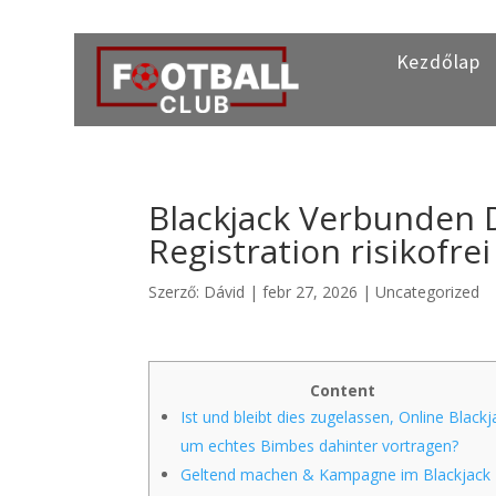
Kezdőlap
Blackjack Verbunden 
Registration risikofrei
Szerző:
Dávid
|
febr 27, 2026
|
Uncategorized
Content
Ist und bleibt dies zugelassen, Online Blackj
um echtes Bimbes dahinter vortragen?
Geltend machen & Kampagne im Blackjack