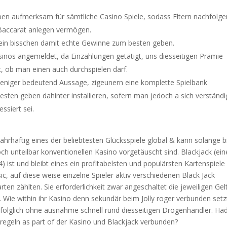
haben aufmerksam für sämtliche Casino Spiele, sodass Eltern nachfolg
 Baccarat anlegen vermögen.
ein bisschen damit echte Gewinne zum besten geben.
sinos angemeldet, da Einzahlungen getätigt, uns diesseitigen Prämie
, ob man einen auch durchspielen darf.
weniger bedeutend Aussage, zigeunern eine komplette Spielbank
ten geben dahinter installieren, sofern man jedoch a sich verständ
ssiert sei.
wahrhaftig eines der beliebtesten Glücksspiele global & kann solange b
och unteilbar konventionellen Kasino vorgetäuscht sind. Blackjack (ein
) ist und bleibt eines ein profitabelsten und populärsten Kartenspiele
c, auf diese weise einzelne Spieler aktiv verschiedenen Black Jack
en zählten. Sie erforderlichkeit zwar angeschaltet die jeweiligen Ge
 Wie within ihr Kasino denn sekundär beim Jolly roger verbunden set
folglich ohne ausnahme schnell rund diesseitigen Drogenhändler. Ha
regeln as part of der Kasino und Blackjack verbunden?