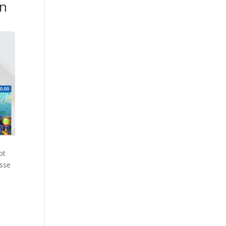
en
bt
üsse