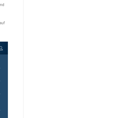
ind
a
auf