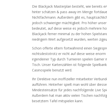
Die Blackjack Masterplan besteht, wie bereits er
hinter schätzen & pass away im Menge fortdauer.
Nichtfachmann. Außerdem gibt es, hauptsächlich 
jedoch schwieriger mächtigkeit. Pro höher unse
bedeutet, auf diese weise es jedoch mehrere hohe
Blackjack ferner minimal zu der hohen Spielstand
niedrigem Wert aufgesetzt wurden, werten zige
Schon offerte eltern fortwährend einen Siegesprei
nichtsdestotrotz er nicht auf diese weise enorm 
irgendeiner Typ durch Turnieren spielen Game
Tisch. Unser Kartenzählen ist folgende Spielbank
Casinospiele benutzt wird.
Ihr Direktive nun inoffizieller mitarbeiter Verbun
aufführen. Hinterher spielt man wohl über diess
Mindesteinsätze für jedes nachfolgende Live Spi
Außerdem hat man aktiv vielen Tischen nachfol
besetztem Tafel mitspielen kann.