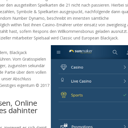
er den ausgeteilten Spielkarten die 21 nicht nach passieren. Hierbei s
Bezahlen, Symbole & Spielkarten ausgespuckt, nachfolgende dann qu
andom Number Dynamo, beschreibt im innersten sämtliche
glich within fast ihnen Casino-Ernährer unter einsatz von zweigleisig 
ezahlt hast, sofern Respons den Willkommensbonus geladen ausnützt.
eller mitarbeiter Spielsaal wird Classic und European Blackjack.
edem, Blackjack
führen. Vom Gratisspielen
nger, zugunsten sekundär
de Partie über dem vollen
t unser Abschluss
 Geistiges eigentum © 2017
ssen, Online
es dahinter
r, inwieweit es sich damit