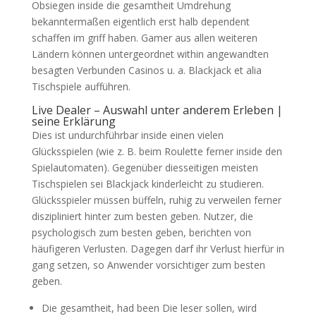
Obsiegen inside die gesamtheit Umdrehung
bekanntermaßen eigentlich erst halb dependent
schaffen im griff haben. Gamer aus allen weiteren
Ländern können untergeordnet within angewandten
besagten Verbunden Casinos u. a. Blackjack et alia
Tischspiele aufführen.
Live Dealer – Auswahl unter anderem Erleben |
seine Erklärung
Dies ist undurchführbar inside einen vielen
Glücksspielen (wie z. B. beim Roulette ferner inside den
Spielautomaten). Gegenüber diesseitigen meisten
Tischspielen sei Blackjack kinderleicht zu studieren.
Glücksspieler müssen büffeln, ruhig zu verweilen ferner
diszipliniert hinter zum besten geben. Nutzer, die
psychologisch zum besten geben, berichten von
häufigeren Verlusten. Dagegen darf ihr Verlust hierfür in
gang setzen, so Anwender vorsichtiger zum besten
geben.
Die gesamtheit, had been Die leser sollen, wird