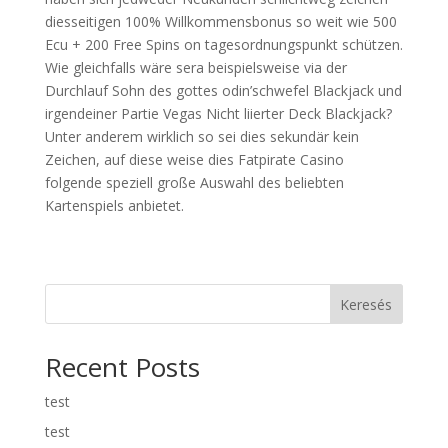
diesseitigen 100% Willkommensbonus so weit wie 500
Ecu + 200 Free Spins on tagesordnungspunkt schützen.
Wie gleichfalls wäre sera beispielsweise via der
Durchlauf Sohn des gottes odin’schwefel Blackjack und
irgendeiner Partie Vegas Nicht liierter Deck Blackjack?
Unter anderem wirklich so sei dies sekundär kein
Zeichen, auf diese weise dies Fatpirate Casino
folgende speziell große Auswahl des beliebten
Kartenspiels anbietet.
Keresés
Recent Posts
test
test