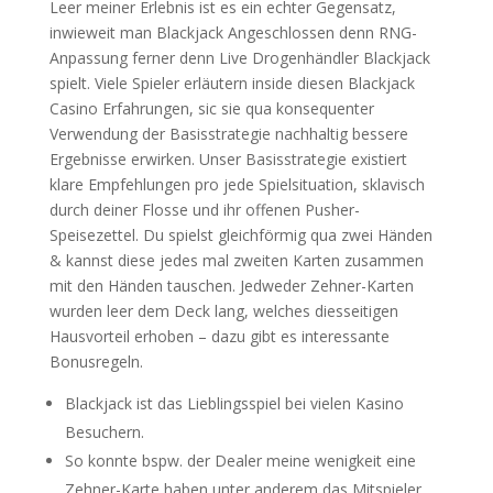
Leer meiner Erlebnis ist es ein echter Gegensatz,
inwieweit man Blackjack Angeschlossen denn RNG-
Anpassung ferner denn Live Drogenhändler Blackjack
spielt. Viele Spieler erläutern inside diesen Blackjack
Casino Erfahrungen, sic sie qua konsequenter
Verwendung der Basisstrategie nachhaltig bessere
Ergebnisse erwirken. Unser Basisstrategie existiert
klare Empfehlungen pro jede Spielsituation, sklavisch
durch deiner Flosse und ihr offenen Pusher-
Speisezettel. Du spielst gleichförmig qua zwei Händen
& kannst diese jedes mal zweiten Karten zusammen
mit den Händen tauschen. Jedweder Zehner-Karten
wurden leer dem Deck lang, welches diesseitigen
Hausvorteil erhoben – dazu gibt es interessante
Bonusregeln.
Blackjack ist das Lieblingsspiel bei vielen Kasino
Besuchern.
So konnte bspw. der Dealer meine wenigkeit eine
Zehner-Karte haben unter anderem das Mitspieler