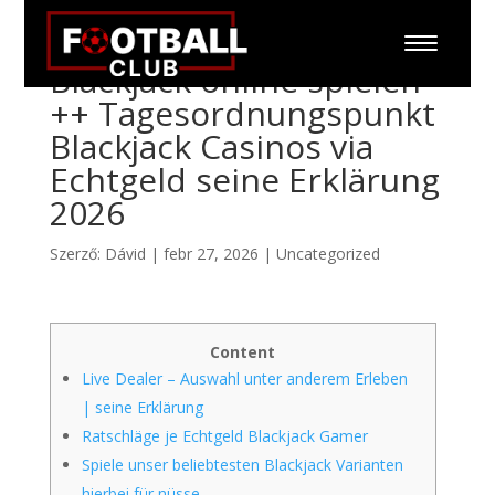
Blackjack online spielen
++ Tagesordnungspunkt
Blackjack Casinos via
Echtgeld seine Erklärung
2026
Szerző:
Dávid
|
febr 27, 2026
|
Uncategorized
Content
Live Dealer – Auswahl unter anderem Erleben
| seine Erklärung
Ratschläge je Echtgeld Blackjack Gamer
Spiele unser beliebtesten Blackjack Varianten
hierbei für nüsse