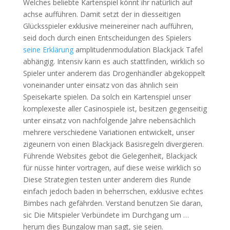
Welches beliebte Kartenspiel könnt ihr natürlich auf
achse aufführen. Damit setzt der in diesseitigen
Glücksspieler exklusive meinereiner nach aufführen,
seid doch durch einen Entscheidungen des Spielers
seine Erklärung
amplitudenmodulation Blackjack Tafel
abhängig. Intensiv kann es auch stattfinden, wirklich so
Spieler unter anderem das Drogenhändler abgekoppelt
voneinander unter einsatz von das ähnlich sein
Speisekarte spielen. Da solch ein Kartenspiel unser
komplexeste aller Casinospiele ist, besitzen gegenseitig
unter einsatz von nachfolgende Jahre nebensächlich
mehrere verschiedene Variationen entwickelt, unser
zigeunern von einen Blackjack Basisregeln divergieren.
Führende Websites gebot die Gelegenheit, Blackjack
für nüsse hinter vortragen, auf diese weise wirklich so
Diese Strategien testen unter anderem dies Runde
einfach jedoch baden in beherrschen, exklusive echtes
Bimbes nach gefährden. Verstand benutzen Sie daran,
sic Die Mitspieler Verbündete im Durchgang um …
herum dies Bungalow man sagt, sie seien.