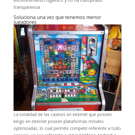
entretenimiento higiénico y no ha transpirado
transparencia.
Soluciona una vez que tenemos menor
jugadores
La totalidad de las casinos en internet que poseen
bingo en internet poseen plataformas móviles
optimizadas, lo cual permite competir referente a todo