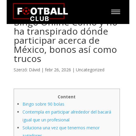
Bingo Online Cómo y no
ha transpirado dónde
participar acerca de
México, bonos así­ como
trucos
Szerző:
Dávid
|
febr 26, 2026
|
Uncategorized
Content
Bingo sobre 90 bolas
Contempla en participar alrededor del bacará
igual que un profesional
Soluciona una vez que tenemos menor
jugadores