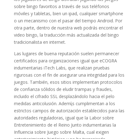
sobre bingo favoritos a través de sus teléfonos
móviles y tabletas, bien un ipad, cualquier smartphone
o un mecanismo con el pasar del tiempo Android. Por
otra parte, dentro de nuestra web podrás encontrar el
video bingo, la traducción más actualizada del bingo
tradicionalista en internet.
Las lugares de buena reputación suelen permanecer
certificados para organizaciones igual que eCOGRA
indumentarias iTech Labs, que realizan pruebas
rigurosas con el fin de asegurar una integridad para los
juegos. También, esos sitios implementan protocolos
de confianza sólidos de eludir trampas y fraudes,
incluido el cifrado SSL desplazándolo hacia el pelo
medidas anticolusión. Ademí¡s cumplimentan a los
estrictos campos de autorización establecidos para las
autoridades reguladoras, igual que la Labor sobre
Entretenimiento de el Reino Junto indumentarias la
Influencia sobre Juego sobre Malta, cual exigen