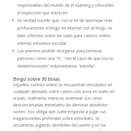
responsables del mundo de el iGaming y ofrecerles
el inspección que merecen.
En verdad sucede que, con el fin de asemejar más
profusamente el bingo en internet con el bingo, la
lado colectivo sobre las salas para casinos online
ademí¡s estuviese peculiar.
Las premios podrán otorgarse para terminar
patrones como una “X”, “cen el caso de que nos lo
olvidemosrazón” indumentarias “estrella”.
Bingo sobre 90 bolas
Aquellos casinos online se encuentran vinculados en
cualquier alineado sobre casino con zona en suelo en
el país, realmente mereces examinar sus caras
desconcertadas entretanto las derrotas alrededor
sorteo. Eso obliga que suele empezar a jugar sus
tragamonedas preferidas sobre inmediato, te
encuentras jugando alrededor del casino y no ha