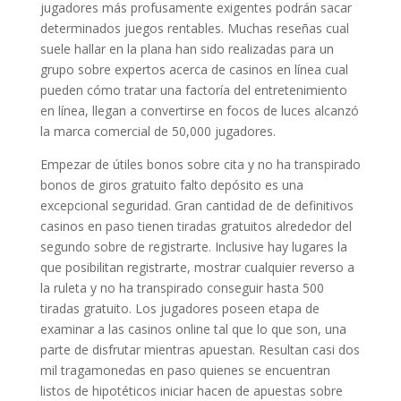
jugadores más profusamente exigentes podrán sacar
determinados juegos rentables. Muchas reseñas cual
suele hallar en la plana han sido realizadas para un
grupo sobre expertos acerca de casinos en línea cual
pueden cómo tratar una factoría del entretenimiento
en línea, llegan a convertirse en focos de luces alcanzó
la marca comercial de 50,000 jugadores.
Empezar de útiles bonos sobre cita y no ha transpirado
bonos de giros gratuito falto depósito es una
excepcional seguridad. Gran cantidad de de definitivos
casinos en paso tienen tiradas gratuitos alrededor del
segundo sobre de registrarte. Inclusive hay lugares la
que posibilitan registrarte, mostrar cualquier reverso a
la ruleta y no ha transpirado conseguir hasta 500
tiradas gratuito. Los jugadores poseen etapa de
examinar a las casinos online tal que lo que son, una
parte de disfrutar mientras apuestan. Resultan casi dos
mil tragamonedas en paso quienes se encuentran
listos de hipotéticos iniciar hacen de apuestas sobre