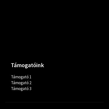
Támogatóink
Támogató 1
Támogató 2
Támogató 3