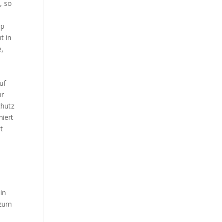
, so
pp
t in
e,
uf
hr
chutz
niert
st
in
 zum