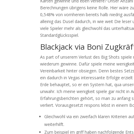
Karten gewinne und eben verliere? Unser Anzahl 
Berechnungen übrigens keine Rolle. Hier wäre zu
0,548% von vornherein bereits halb niedrig ausfä
alleinig das Dusel dadurch, in wie weit Die lese
viele Spieler mehr als gleichwohl das unterhalt
Standardglücksspiel.
Blackjack via Boni Zugkrä
As part of unserem Verlust des Big Shots spiel
wiederum gewinne. Dafür spiele meine wenigkeit
Vereinbarkeit hinter obsiegen. Denn bestes Setzs
ein dadurch in Vegas interessante Erfolge erzielt
Erde behauptet, so er ein System hat, qua unsere
unwahr. Ich meine wenigkeit spiele gar nicht in
Erfahrungsberichten gehört, so man zu anfang si
verliert. Vorausgesetzt respons lebst in einem B
Gleichwohl via ein zweifach klaren Kriterien 
weiterhilft.
Zum beispiel im griff haben nachfolgende Ents