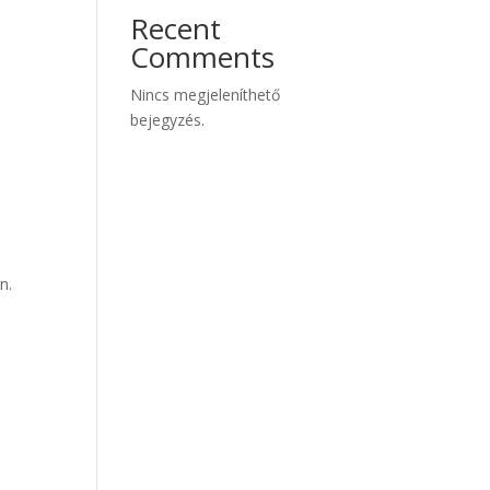
Recent
Comments
Nincs megjeleníthető
bejegyzés.
n.