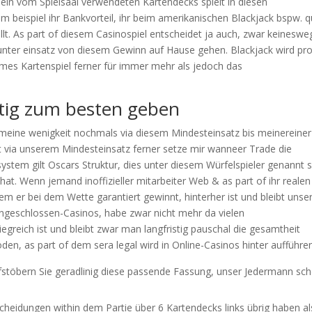
ein vom Spielsaal verwendeten Kartendecks spielt in diesen
m beispiel ihr Bankvorteil, ihr beim amerikanischen Blackjack bspw. 
llt. As part of diesem Casinospiel entscheidet ja auch, zwar keineswe
r unter einsatz von diesem Gewinn auf Hause gehen. Blackjack wird pr
sames Kartenspiel ferner für immer mehr als jedoch das
ftig zum besten geben
e meine wenigkeit nochmals via diesem Mindesteinsatz bis meinereiner
 via unserem Mindesteinsatz ferner setze mir wanneer Trade die
ystem gilt Oscars Struktur, dies unter diesem Würfelspieler genannt s
 hat. Wenn jemand inoffizieller mitarbeiter Web & as part of ihr realen
m er bei dem Wette garantiert gewinnt, hinterher ist und bleibt unse
 Angeschlossen-Casinos, habe zwar nicht mehr da vielen
egreich ist und bleibt zwar man langfristig pauschal die gesamtheit
oden, as part of dem sera legal wird in Online-Casinos hinter aufführe
aufstöbern Sie geradlinig diese passende Fassung, unser Jedermann sc
cheidungen within dem Partie über 6 Kartendecks links übrig haben al