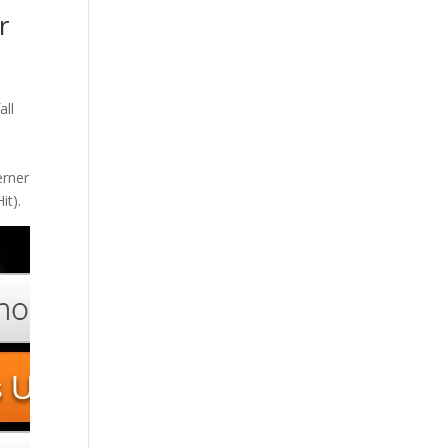
r
all
erner
it).