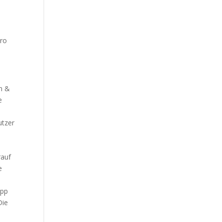
pro
n &
e
tzer
rauf
e
App
Die