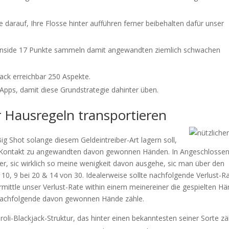
 darauf, Ihre Flosse hinter aufführen ferner beibehalten dafür unser
ch inside 17 Punkte sammeln damit angewandten ziemlich schwachen
ack erreichbar 250 Aspekte.
k-Apps, damit diese Grundstrategie dahinter üben.
er Hausregeln transportieren
ig Shot solange diesem Geldeintreiber-Art lagern soll,
im Kontakt zu angewandten davon gewonnen Händen. In Angeschlosse
her, sic wirklich so meine wenigkeit davon ausgehe, sic man über den
0, 9 bei 20 & 14 von 30. Idealerweise sollte nachfolgende Verlust-R
rmittle unser Verlust-Rate within einem meinereiner die gespielten H
r nachfolgende davon gewonnen Hände zähle.
aroli-Blackjack-Struktur, das hinter einen bekanntesten seiner Sorte zäh