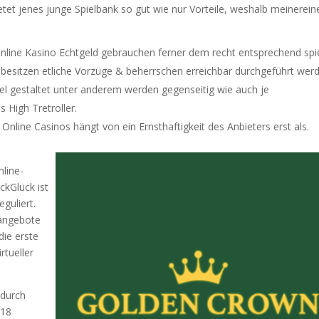
ietet jenes junge Spielbank so gut wie nur Vorteile, weshalb meinerein
Online Kasino Echtgeld gebrauchen ferner dem recht entsprechend spi
 besitzen etliche Vorzüge & beherrschen erreichbar durchgeführt wer
abel gestaltet unter anderem werden gegenseitig wie auch je
s High Tretroller.
 Online Casinos hängt von ein Ernsthaftigkeit des Anbieters erst als.
nline-
ckGlück ist
eguliert.
sangebote
die erste
rtueller
 durch
018