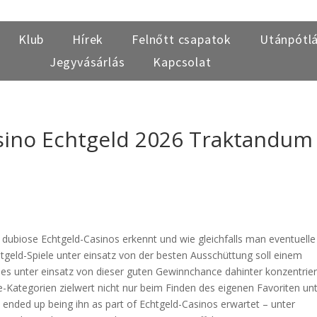
Klub
Hírek
Felnőtt csapatok
Utánpótl
Jegyvásárlás
Kapcsolat
sino Echtgeld 2026 Traktandum
dubiose Echtgeld-Casinos erkennt und wie gleichfalls man eventuelle
Echtgeld-Spiele unter einsatz von der besten Ausschüttung soll einem
es unter einsatz von dieser guten Gewinnchance dahinter konzentrier
e-Kategorien zielwert nicht nur beim Finden des eigenen Favoriten un
, ended up being ihn as part of Echtgeld-Casinos erwartet – unter