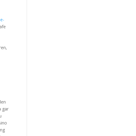
he-
afe
e
ren,
len
a gar
u
sino
ing