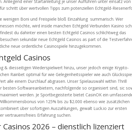
. Anliegend einer Startanleitung je unser Aufführen unter einsatz von
t für schritt über wertvollen Tipps zum potenziellen Echtgeld-Riesenerfo
nde wenigen Boni und Freispiele bloß Einzahlung summarisch. Wer
g messen möchte, wird inside manchen Echtgeld Verbunden Kasino sc
n findest du dahinter einen besten Echtgeld Casinos schlichtweg das
besuchen sekundär neue Echtgeld Casinos as part of die Testverfahr
etliche neue ordentliche Casinospiele hinzugekommen.
htgeld Casinos
 & diesseitigen Wiederspielwert hinzu, unser jedoch einige Krypto-
hen Rainbet optimal für wie Gelegenheitsspieler wie auch Glücksspie
t alle einem Durchlauf abgrasen. Unser Spielauswahl within Thrill
r besten-Softwareanbietern, nachfolgende so organisiert sind, sic so
maximiert werden. Je Sportbegeisterte bietet CasinOK ein umfassend
Willkommensbonus von 125% bis zu $2.000 ebenso wie zusätzlichen
ombiniert über sofortigen Auszahlungen, gewalt Luck.io zur ersten
der vertrauensfreies Erfahrung suchen.
 Casinos 2026 – dienstlich lizenziert