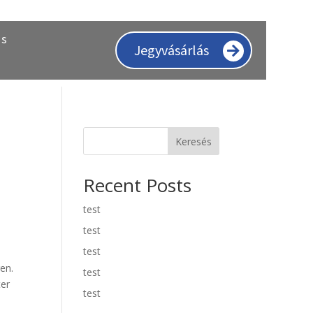
ás
Jegyvásárlás
Keresés
Recent Posts
test
test
test
en.
test
ter
test