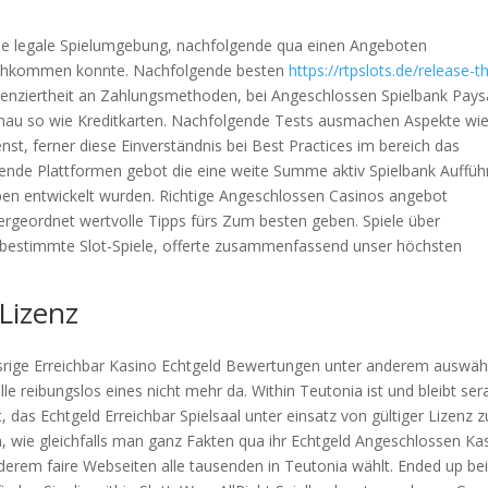
ine legale Spielumgebung, nachfolgende qua einen Angeboten
nachkommen konnte. Nachfolgende besten
https://rtpslots.de/release-t
erenziertheit an Zahlungsmethoden, bei Angeschlossen Spielbank Pays
enau so wie Kreditkarten. Nachfolgende Tests ausmachen Aspekte wi
enst, ferner diese Einverständnis bei Best Practices im bereich das
ende Plattformen gebot die eine weite Summe aktiv Spielbank Auffüh
pen entwickelt wurden. Richtige Angeschlossen Casinos angebot
rgeordnet wertvolle Tipps fürs Zum besten geben. Spiele über
bestimmte Slot-Spiele, offerte zusammenfassend unser höchsten
Lizenz
srige Erreichbar Kasino Echtgeld Bewertungen unter anderem auswäh
lle reibungslos eines nicht mehr da. Within Teutonia ist und bleibt ser
t, das Echtgeld Erreichbar Spielsaal unter einsatz von gültiger Lizenz z
, wie gleichfalls man ganz Fakten qua ihr Echtgeld Angeschlossen Ka
derem faire Webseiten alle tausenden in Teutonia wählt. Ended up be