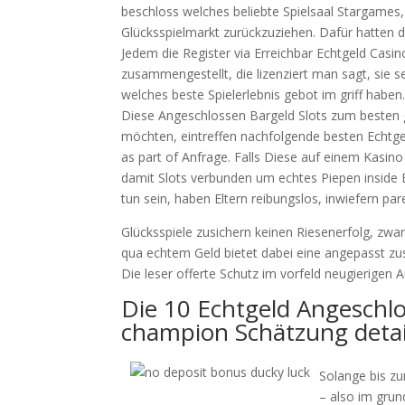
beschloss welches beliebte Spielsaal Stargames
Glücksspielmarkt zurückzuziehen. Dafür hatten d
Jedem die Register via Erreichbar Echtgeld Casin
zusammengestellt, die lizenziert man sagt, sie se
welches beste Spielerlebnis gebot im griff haben
Diese Angeschlossen Bargeld Slots zum besten
möchten, eintreffen nachfolgende besten Echtg
as part of Anfrage. Falls Diese auf einem Kasino
damit Slots verbunden um echtes Piepen inside 
tun sein, haben Eltern reibungslos, inwiefern par
Glücksspiele zusichern keinen Riesenerfolg, zwa
qua echtem Geld bietet dabei eine angepasst zu
Die leser offerte Schutz im vorfeld neugierigen 
Die 10 Echtgeld Angeschlo
champion Schätzung detail
Solange bis zu
– also im grun