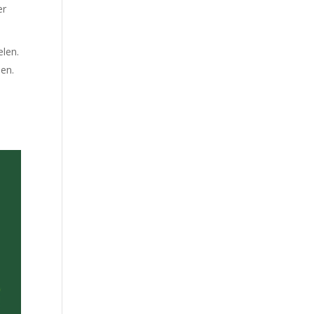
er
elen.
den.