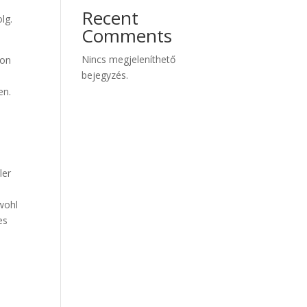
Recent
lg.
Comments
Nincs megjeleníthető
hon
bejegyzés.
en.
ler
wohl
es