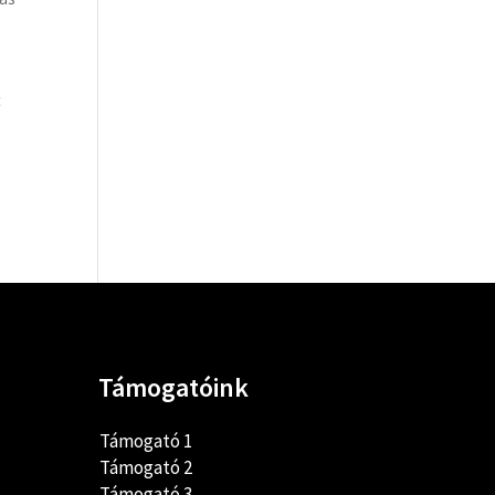
t
Támogatóink
Támogató 1
Támogató 2
Támogató 3