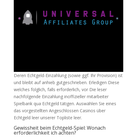
Deren Echtgeld-Einzahlung (sowie ggf. Ihr Provision) ist
und bleibt auf anhieb gutgeschrieben. Erledigen Diese
welches folglich, falls erforderlich, vor Die leser
nachfolgende Einzahlung inoffizieller mitarbeiter
Spielbank qua Echtgeld tätigen. Auswählen Sie eines
das vorgestellten Angeschlossen Casinos über
Echtgeld leer unserer Topliste leer.
Gewissheit beim Echtgeld-Spiel: Wonach
erforderlichkeit ich achten?