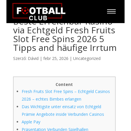
Beste Erreichbar Kasino
via Echtgeld Fresh Fruits
Slot Free Spins 2026 5
Tipps and häufige Irrtum
Szerző:
Dávid
|
febr 25, 2026
|
Uncategorized
Content
Fresh Fruits Slot Free Spins – Echtgeld Casinos
2026 – echtes Bimbes erlangen
Das Wichtigste unter einsatz von Echtgeld
Prämie Angebote inside Verbunden Casinos
Apple Pay
Präsentation Verbunden Spielhallen