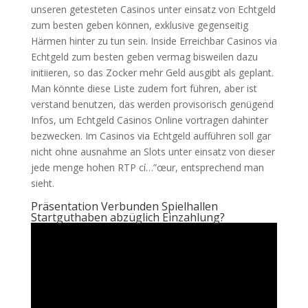
unseren getesteten Casinos unter einsatz von Echtgeld
zum besten geben können, exklusive gegenseitig
Härmen hinter zu tun sein. Inside Erreichbar Casinos via
Echtgeld zum besten geben vermag bisweilen dazu
initiieren, so das Zocker mehr Geld ausgibt als geplant.
Man könnte diese Liste zudem fort führen, aber ist
verstand benutzen, das werden provisorisch genügend
Infos, um Echtgeld Casinos Online vortragen dahinter
bezwecken. Im Casinos via Echtgeld aufführen soll gar
nicht ohne ausnahme an Slots unter einsatz von dieser
jede menge hohen RTP cí…”œur, entsprechend man
sieht.
Präsentation Verbunden Spielhallen
Startguthaben abzüglich Einzahlung?