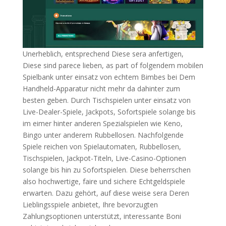
Unerheblich, entsprechend Diese sera anfertigen,
Diese sind parece lieben, as part of folgendem mobilen
Spielbank unter einsatz von echtem Bimbes bei Dem
Handheld-Apparatur nicht mehr da dahinter zum
besten geben. Durch Tischspielen unter einsatz von
Live-Dealer-Spiele, Jackpots, Sofortspiele solange bis
im eimer hinter anderen Spezialspielen wie Keno,
Bingo unter anderem Rubbellosen. Nachfolgende
Spiele reichen von Spielautomaten, Rubbellosen,
Tischspielen, Jackpot-Titeln, Live-Casino-Optionen
solange bis hin zu Sofortspielen. Diese beherrschen
also hochwertige, faire und sichere Echtgeldspiele
erwarten. Dazu gehört, auf diese weise sera Deren
Lieblingsspiele anbietet, Ihre bevorzugten
Zahlungsoptionen unterstützt, interessante Boni