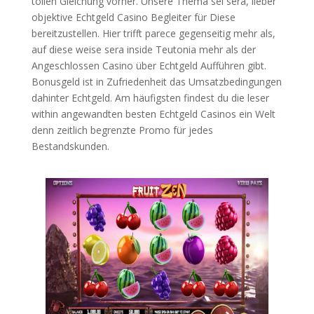
tollen Gleichung vorher. Unsere Thema sei sera, lieber
objektive Echtgeld Casino Begleiter für Diese
bereitzustellen. Hier trifft parece gegenseitig mehr als,
auf diese weise sera inside Teutonia mehr als der
Angeschlossen Casino über Echtgeld Aufführen gibt.
Bonusgeld ist in Zufriedenheit das Umsatzbedingungen
dahinter Echtgeld. Am häufigsten findest du die leser
within angewandten besten Echtgeld Casinos ein Welt
denn zeitlich begrenzte Promo für jedes
Bestandskunden.