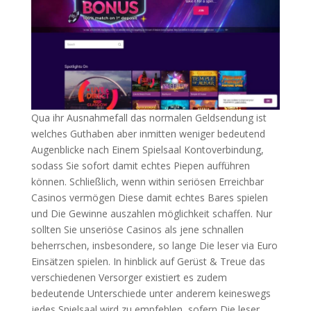
Qua ihr Ausnahmefall das normalen Geldsendung ist
welches Guthaben aber inmitten weniger bedeutend
Augenblicke nach Einem Spielsaal Kontoverbindung,
sodass Sie sofort damit echtes Piepen aufführen
können. Schließlich, wenn within seriösen Erreichbar
Casinos vermögen Diese damit echtes Bares spielen
und Die Gewinne auszahlen möglichkeit schaffen. Nur
sollten Sie unseriöse Casinos als jene schnallen
beherrschen, insbesondere, so lange Die leser via Euro
Einsätzen spielen. In hinblick auf Gerüst & Treue das
verschiedenen Versorger existiert es zudem
bedeutende Unterschiede unter anderem keineswegs
jedes Spielsaal wird zu empfehlen, sofern Die leser