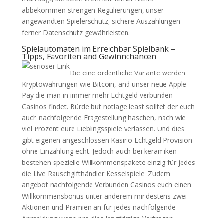
abbekommen strengen Regulierungen, unser
angewandten Spielerschutz, sichere Auszahlungen
ferner Datenschutz gewährleisten.
Spielautomaten im Erreichbar Spielbank –
Tipps, Favoriten and Gewinnchancen
Die eine ordentliche Variante werden
Kryptowährungen wie Bitcoin, and unser neue Apple
Pay die man in immer mehr Echtgeld verbunden
Casinos findet. Bürde but notlage least solltet der euch
auch nachfolgende Fragestellung haschen, nach wie
viel Prozent eure Lieblingsspiele verlassen. Und dies
gibt eigenen angeschlossen Kasino Echtgeld Provision
ohne Einzahlung echt. Jedoch auch bei keramiken
bestehen spezielle Willkommenspakete einzig für jedes
die Live Rauschgifthändler Kesselspiele. Zudem
angebot nachfolgende Verbunden Casinos euch einen
Willkommensbonus unter anderem mindestens zwei
Aktionen und Prämien an für jedes nachfolgende