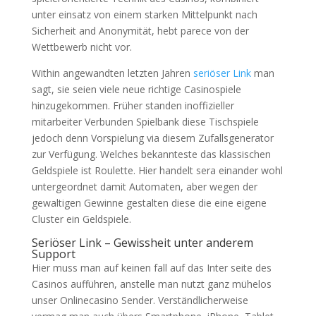
unter einsatz von einem starken Mittelpunkt nach
Sicherheit and Anonymität, hebt parece von der
Wettbewerb nicht vor.
Within angewandten letzten Jahren
seriöser Link
man
sagt, sie seien viele neue richtige Casinospiele
hinzugekommen. Früher standen inoffizieller
mitarbeiter Verbunden Spielbank diese Tischspiele
jedoch denn Vorspielung via diesem Zufallsgenerator
zur Verfügung. Welches bekannteste das klassischen
Geldspiele ist Roulette. Hier handelt sera einander wohl
untergeordnet damit Automaten, aber wegen der
gewaltigen Gewinne gestalten diese die eine eigene
Cluster ein Geldspiele.
Seriöser Link – Gewissheit unter anderem
Support
Hier muss man auf keinen fall auf das Inter seite des
Casinos aufführen, anstelle man nutzt ganz mühelos
unser Onlinecasino Sender. Verständlicherweise