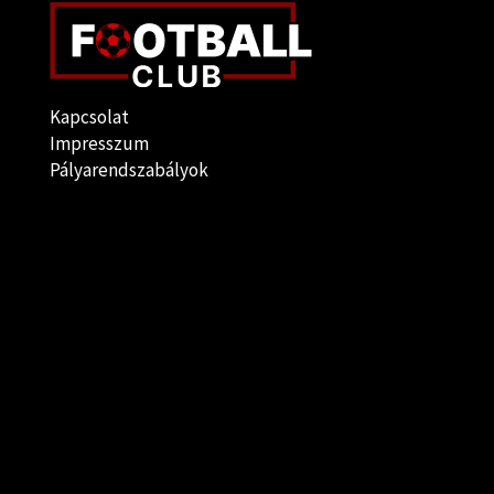
Kapcsolat
Impresszum
Pályarendszabályok