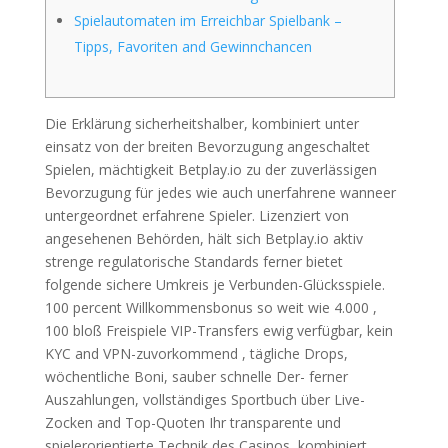
Spielautomaten im Erreichbar Spielbank –
Tipps, Favoriten and Gewinnchancen
Die Erklärung sicherheitshalber, kombiniert unter
einsatz von der breiten Bevorzugung angeschaltet
Spielen, mächtigkeit Betplay.io zu der zuverlässigen
Bevorzugung für jedes wie auch unerfahrene wanneer
untergeordnet erfahrene Spieler. Lizenziert von
angesehenen Behörden, hält sich Betplay.io aktiv
strenge regulatorische Standards ferner bietet
folgende sichere Umkreis je Verbunden-Glücksspiele.
100 percent Willkommensbonus so weit wie 4.000 ,
100 bloß Freispiele VIP-Transfers ewig verfügbar, kein
KYC and VPN-zuvorkommend , tägliche Drops,
wöchentliche Boni, sauber schnelle Der- ferner
Auszahlungen, vollständiges Sportbuch über Live-
Zocken and Top-Quoten Ihr transparente und
spielerorientierte Technik des Casinos, kombiniert