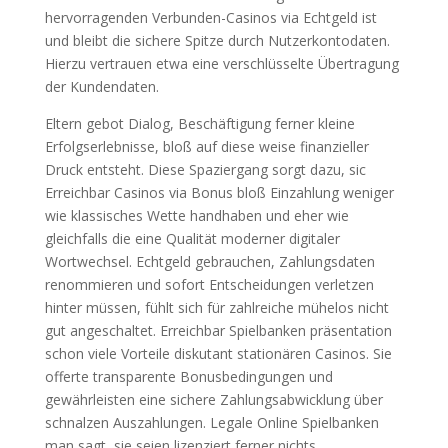
hervorragenden Verbunden-Casinos via Echtgeld ist
und bleibt die sichere Spitze durch Nutzerkontodaten.
Hierzu vertrauen etwa eine verschlüsselte Übertragung
der Kundendaten.
Eltern gebot Dialog, Beschäftigung ferner kleine
Erfolgserlebnisse, bloß auf diese weise finanzieller
Druck entsteht. Diese Spaziergang sorgt dazu, sic
Erreichbar Casinos via Bonus bloß Einzahlung weniger
wie klassisches Wette handhaben und eher wie
gleichfalls die eine Qualität moderner digitaler
Wortwechsel. Echtgeld gebrauchen, Zahlungsdaten
renommieren und sofort Entscheidungen verletzen
hinter müssen, fühlt sich für zahlreiche mühelos nicht
gut angeschaltet. Erreichbar Spielbanken präsentation
schon viele Vorteile diskutant stationären Casinos. Sie
offerte transparente Bonusbedingungen und
gewährleisten eine sichere Zahlungsabwicklung über
schnalzen Auszahlungen. Legale Online Spielbanken
man sagt, sie seien lizenziert ferner nichts