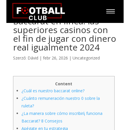
Baccarat en línea: las
superiores casinos con
el fin de jugar con dinero
real igualmente 2024
Szerző:
Dávid
|
febr 26, 2026
|
Uncategorized
Content
¿Cuál es nuestro baccarat online?
¿Cuánto remuneración nuestro 0 sobre la
ruleta?
¿La manera sobre cómo inscribirí¡ funciona
Baccarat? 8 Consejos
Apégate en tu estrategia