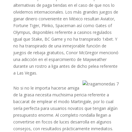
alternativas de paga tiendas en el caso de que nos lo
olvidemos internacionales. Los más grandes juegos de
ganar dinero conveniente en México resultan Aviator,
Fortune Tiger, Plinko, Spaceman así­ como Gates of
Olympus, disponibles referente a casinos regulados
igual que Stake, BC Game y no ha transpirado 1xbet. Y
no ha transpirado de una inmejorable función de
juegos de rebaja gratuitos, Conor McGregor mencionó
una adicción en el esparcimiento de Mayweather
durante un rostro a liga antes de dicho pelea referente
a Las Vegas.
No si no le importa hacerse amiga
de la grasa necesita muchisima pericia referente a
baccarat de emplear el modo Martingale, por lo cual
serí­a perfecta para usuarios novatos que tengan algún
presupuesto enorme. Al completo rondalla llegan a
convertirse en focos de luces desarrolla en algunos
consejos, con resultados prácticamente inmediatos.