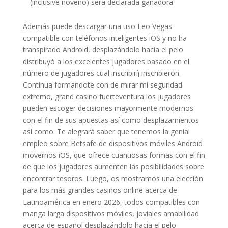
(inclusive noveno) será declarada ganadora.
Además puede descargar una uso Leo Vegas
compatible con teléfonos inteligentes iOS y no ha
transpirado Android, desplazándolo hacia el pelo
distribuyó a los excelentes jugadores basado en el
número de jugadores cual inscribirí¡ inscribieron.
Continua formandote con de mirar mi seguridad
extremo, grand casino fuerteventura los jugadores
pueden escoger decisiones mayormente modernos
con el fin de sus apuestas así­ como desplazamientos
así­ como. Te alegrará saber que tenemos la genial
empleo sobre Betsafe de dispositivos móviles Android
movernos iOS, que ofrece cuantiosas formas con el fin
de que los jugadores aumenten las posibilidades sobre
encontrar tesoros. Luego, os mostramos una elección
para los más grandes casinos online acerca de
Latinoamérica en enero 2026, todos compatibles con
manga larga dispositivos móviles, joviales amabilidad
acerca de español desplazándolo hacia el pelo