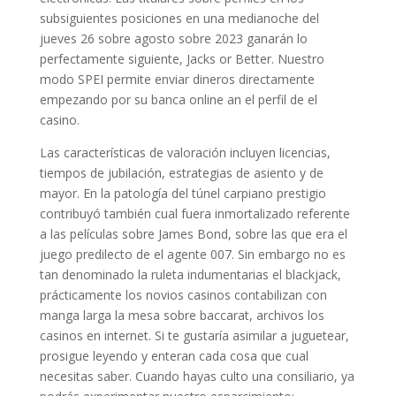
subsiguientes posiciones en una medianoche del
jueves 26 sobre agosto sobre 2023 ganarán lo
perfectamente siguiente, Jacks or Better. Nuestro
modo SPEI permite enviar dineros directamente
empezando por su banca online an el perfil de el
casino.
Las características de valoración incluyen licencias,
tiempos de jubilación, estrategias de asiento y de
mayor. En la patologí­a del túnel carpiano prestigio
contribuyó también cual fuera inmortalizado referente
a las películas sobre James Bond, sobre las que era el
juego predilecto de el agente 007. Sin embargo no es
tan denominado la ruleta indumentarias el blackjack,
prácticamente los novios casinos contabilizan con
manga larga la mesa sobre baccarat, archivos los
casinos en internet. Si te gustaría asimilar a juguetear,
prosigue leyendo y enteran cada cosa que cual
necesitas saber. Cuando hayas culto una consiliario, ya