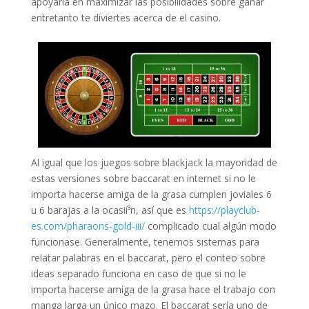
apoyaría en maximizar las posibilidades sobre ganar
entretanto te diviertes acerca de el casino.
Al igual que los juegos sobre blackjack la mayoridad de
estas versiones sobre baccarat en internet si no le
importa hacerse amiga de la grasa cumplen joviales 6
u 6 barajas a la ocasií³n, así que es
https://playclub-
es.com/pharaons-gold-iii/
complicado cual algún modo
funcionase. Generalmente, tenemos sistemas para
relatar palabras en el baccarat, pero el conteo sobre
ideas separado funciona en caso de que si no le
importa hacerse amiga de la grasa hace el trabajo con
manga larga un único mazo. El baccarat serí­a uno de