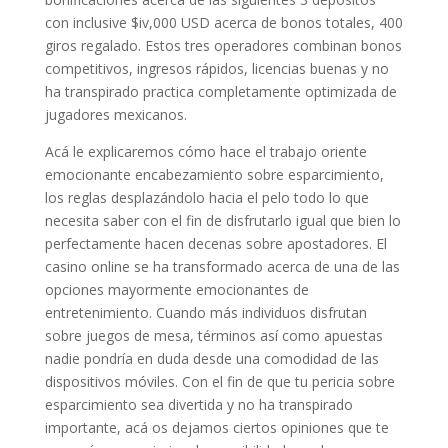
con inclusive $iv,000 USD acerca de bonos totales, 400
giros regalado. Estos tres operadores combinan bonos
competitivos, ingresos rápidos, licencias buenas y no
ha transpirado practica completamente optimizada de
jugadores mexicanos.
Acá le explicaremos cómo hace el trabajo oriente
emocionante encabezamiento sobre esparcimiento,
los reglas desplazándolo hacia el pelo todo lo que
necesita saber con el fin de disfrutarlo igual que bien lo
perfectamente hacen decenas sobre apostadores. El
casino online se ha transformado acerca de una de las
opciones mayormente emocionantes de
entretenimiento. Cuando más individuos disfrutan
sobre juegos de mesa, términos así­ como apuestas
nadie pondrí­a en duda desde una comodidad de las
dispositivos móviles. Con el fin de que tu pericia sobre
esparcimiento sea divertida y no ha transpirado
importante, acá os dejamos ciertos opiniones que te