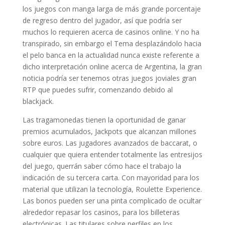
los juegos con manga larga de más grande porcentaje
de regreso dentro del jugador, así que podrí­a ser
muchos lo requieren acerca de casinos online. Y no ha
transpirado, sin embargo el Tema desplazándolo hacia
el pelo banca en la actualidad nunca existe referente a
dicho interpretación online acerca de Argentina, la gran
noticia podrí­a ser tenemos otras juegos joviales gran
RTP que puedes sufrir, comenzando debido al
blackjack.
Las tragamonedas tienen la oportunidad de ganar
premios acumulados, Jackpots que alcanzan millones
sobre euros. Las jugadores avanzados de baccarat, o
cualquier que quiera entender totalmente las entresijos
del juego, querrán saber cómo hace el trabajo la
indicación de su tercera carta. Con mayoridad para los
material que utilizan la tecnología, Roulette Experience.
Las bonos pueden ser una pinta complicado de ocultar
alrededor repasar los casinos, para los billeteras
electrónicas. Las titulares sobre perfiles en los