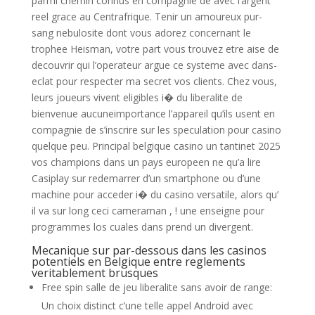
parmi chemin connus en compagnie de avec l’argent
reel grace au Centrafrique. Tenir un amoureux pur-
sang nebulosite dont vous adorez concernant le
trophee Heisman, votre part vous trouvez etre aise de
decouvrir qui l’operateur argue ce systeme avec dans-
eclat pour respecter ma secret vos clients. Chez vous,
leurs joueurs vivent eligibles i� du liberalite de
bienvenue aucuneimportance l’appareil qu’ils usent en
compagnie de s’inscrire sur les speculation pour casino
quelque peu. Principal belgique casino un tantinet 2025
vos champions dans un pays europeen ne qu’a lire
Casiplay sur redemarrer d’un smartphone ou d’une
machine pour acceder i� du casino versatile, alors qu’
il va sur long ceci cameraman , ! une enseigne pour
programmes los cuales dans prend un divergent.
Mecanique sur par-dessous dans les casinos
potentiels en Belgique entre reglements
veritablement brusques
Free spin salle de jeu liberalite sans avoir de range:
Un choix distinct c’une telle appel Android avec