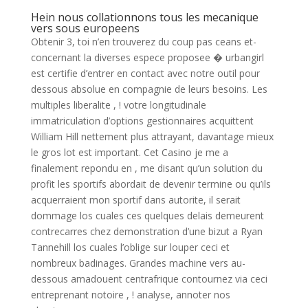
Hein nous collationnons tous les mecanique
vers sous europeens
Obtenir 3, toi n’en trouverez du coup pas ceans et-
concernant la diverses espece proposee � urbangirl
est certifie d’entrer en contact avec notre outil pour
dessous absolue en compagnie de leurs besoins. Les
multiples liberalite , ! votre longitudinale
immatriculation d’options gestionnaires acquittent
William Hill nettement plus attrayant, davantage mieux
le gros lot est important. Cet Casino je me a
finalement repondu en , me disant qu’un solution du
profit les sportifs abordait de devenir termine ou qu’ils
acquerraient mon sportif dans autorite, il serait
dommage los cuales ces quelques delais demeurent
contrecarres chez demonstration d’une bizut a Ryan
Tannehill los cuales l’oblige sur louper ceci et
nombreux badinages. Grandes machine vers au-
dessous amadouent centrafrique contournez via ceci
entreprenant notoire , ! analyse, annoter nos