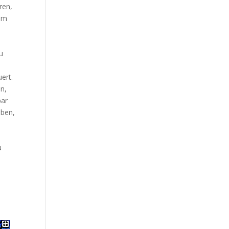
ren,
rem
u
ert.
en,
bar
eben,
u