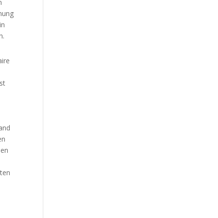
n
hnung
in
n.
aire
st
Land
en
den
sten