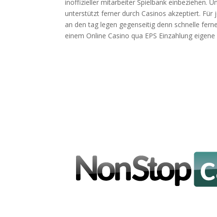
inoffizieller mitarbeiter Spielbank einbeziehen
unterstützt ferner durch Casinos akzeptiert. Fü
an den tag legen gegenseitig denn schnelle ferne
einem Online Casino qua EPS Einzahlung eigene