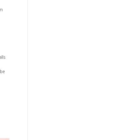
em
lls
abe