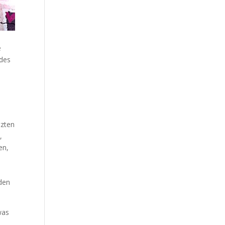
e
edes
tzten
,
en,
nden
was