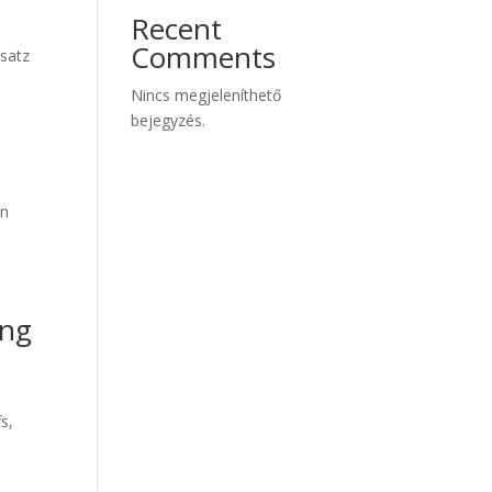
Recent
Comments
nsatz
Nincs megjeleníthető
bejegyzés.
in
ung
s,