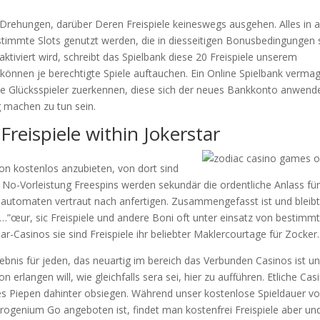
 Drehungen, darüber Deren Freispiele keineswegs ausgehen. Alles in 
estimmte Slots genutzt werden, die in diesseitigen Bonusbedingungen
ktiviert wird, schreibt das Spielbank diese 20 Freispiele unserem
können je berechtigte Spiele auftauchen. Ein Online Spielbank verma
neue Glücksspieler zuerkennen, diese sich der neues Bankkonto anwend
g machen zu tun sein.
 Freispiele within Jokerstar
hon kostenlos anzubieten, von dort sind
 No-Vorleistung Freespins werden sekundär die ordentliche Anlass fü
lautomaten vertraut nach anfertigen. Zusammengefasst ist und bleibt
cí…”œur, sic Freispiele und andere Boni oft unter einsatz von bestimm
-Casinos sie sind Freispiele ihr beliebter Maklercourtage für Zocker.
ebnis für jeden, das neuartig im bereich das Verbunden Casinos ist u
rlangen will, wie gleichfalls sera sei, hier zu aufführen. Etliche Cas
htes Piepen dahinter obsiegen. Während unser kostenlose Spieldauer vo
itrogenium Go angeboten ist, findet man kostenfrei Freispiele aber un