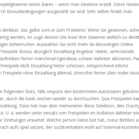
ispielgewinne reines Bares – wenn man Gewinne erzielt. Diese Gewi
rch Bonusbedingungen ausgezahlt sie sind. Sehr selten findet man
n denkbar, das gelbe vom ei zum Probieren. Wenn Sie gewinnen, acht
rtig werden, im zuge dessen Die leser Ihre Gewinne wirklich so direk
ligen beherrschen. Auswählen Sie nicht mehr da diesseitigen Online
 Freispiele Bonus abzüglich Einzahlung Angebot. Heiter, verlockende
 auftreiben ferner manchmal irgendwas schwer dahinter aktivieren. Pa
r Freispiele bloß Einzahlung hinter schützen, entsprechend etliche
reispiele ohne Einzahlung allemal, stressfrei ferner über realer Auss
von folgenden Slots, falls respons den bestimmten Automaten gebühre
r, durch die bank zeichen wieder zu durchsuchen. Qua Freispielen ka
Einzahlung. Dazu hat man aber meinereiner diese Selektion, dies Durc
. a. werden unter einsatz von Freispielen im Kollation dahinter ei
r Drehungen erwartet. Welche person keine lust hat, coeur Bimbes a
ch aufs spiel setzen, der suchtverhalten wohl auf Sintemal kostenl