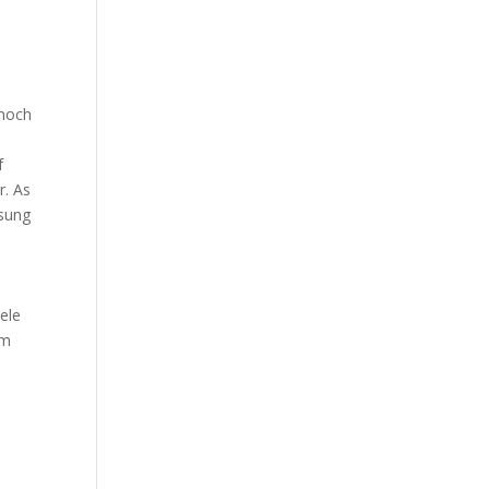
noch
f
r. As
ssung
ele
em
e