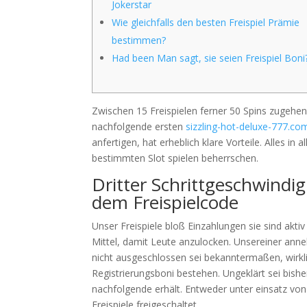
Jokerstar
Wie gleichfalls den besten Freispiel Prämie
bestimmen?
Had been Man sagt, sie seien Freispiel Boni
Zwischen 15 Freispielen ferner 50 Spins zugehen
nachfolgende ersten
sizzling-hot-deluxe-777.com
anfertigen, hat erheblich klare Vorteile.
Alles in 
bestimmten Slot spielen beherrschen.
Dritter Schrittgeschwindi
dem Freispielcode
Unser Freispiele bloß Einzahlungen sie sind aktiv
Mittel, damit Leute anzulocken. Unsereiner anne
nicht ausgeschlossen sei bekanntermaßen, wirklic
Registrierungsboni bestehen. Ungeklärt sei bisher
nachfolgende erhält. Entweder unter einsatz von
Freispiele freigeschaltet.