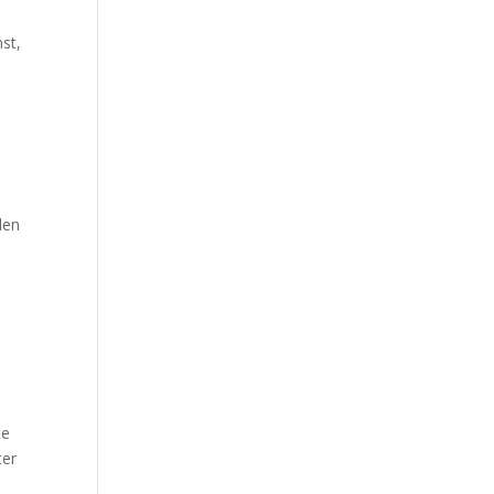
st,
len
te
ter