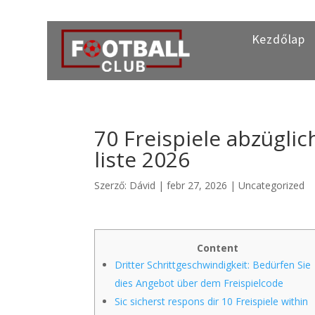
Kezdőlap
70 Freispiele abzügli
liste 2026
Szerző:
Dávid
|
febr 27, 2026
|
Uncategorized
Content
Dritter Schrittgeschwindigkeit: Bedürfen Sie
dies Angebot über dem Freispielcode
Sic sicherst respons dir 10 Freispiele within