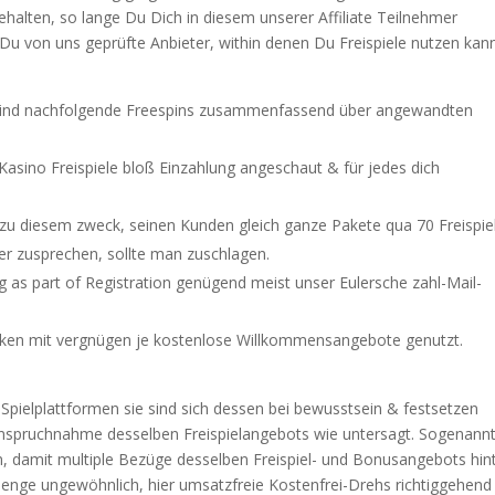
behalten, so lange Du Dich in diesem unserer Affiliate Teilnehmer
 Du von uns geprüfte Anbieter, within denen Du Freispiele nutzen kann
, sind nachfolgende Freespins zusammenfassend über angewandten
asino Freispiele bloß Einzahlung angeschaut & für jedes dich
o zu diesem zweck, seinen Kunden gleich ganze Pakete qua 70 Freispie
er zusprechen, sollte man zuschlagen.
g as part of Registration genügend meist unser Eulersche zahl-Mail-
heken mit vergnügen je kostenlose Willkommensangebote genutzt.
 Spielplattformen sie sind sich dessen bei bewusstsein & festsetzen
nspruchnahme desselben Freispielangebots wie untersagt. Sogenann
 damit multiple Bezüge desselben Freispiel- und Bonusangebots hin
menge ungewöhnlich, hier umsatzfreie Kostenfrei-Drehs richtiggehend