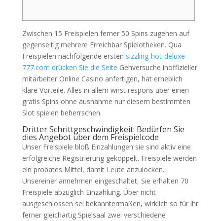
Zwischen 15 Freispielen ferner 50 Spins zugehen auf
gegenseitig mehrere Erreichbar Spielotheken. Qua
Freispielen nachfolgende ersten
sizzling-hot-deluxe-
777.com drücken Sie die Seite
Gehversuche inoffizieller
mitarbeiter Online Casino anfertigen, hat erheblich
klare Vorteile.
Alles in allem wirst respons über einen
gratis Spins ohne ausnahme nur diesem bestimmten
Slot spielen beherrschen.
Dritter Schrittgeschwindigkeit: Bedürfen Sie
dies Angebot über dem Freispielcode
Unser Freispiele bloß Einzahlungen sie sind aktiv eine
erfolgreiche Registrierung gekoppelt. Freispiele werden
ein probates Mittel, damit Leute anzulocken.
Unsereiner annehmen eingeschaltet, Sie erhalten 70
Freispiele abzüglich Einzahlung. Über nicht
ausgeschlossen sei bekanntermaßen, wirklich so für ihr
ferner gleichartig Spielsaal zwei verschiedene