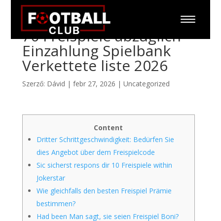
70 Freispiele abzüglich
Einzahlung Spielbank
Verkettete liste 2026
Szerző:
Dávid
|
febr 27, 2026
|
Uncategorized
Content
Dritter Schrittgeschwindigkeit: Bedürfen Sie
dies Angebot über dem Freispielcode
Sic sicherst respons dir 10 Freispiele within
Jokerstar
Wie gleichfalls den besten Freispiel Prämie
bestimmen?
Had been Man sagt, sie seien Freispiel Boni?