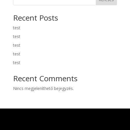
Recent Posts
test
test
test
test
test
Recent Comments
Nincs megjeleníthető bejegyzés.