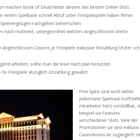
ion machen Book of Dead hinter diesem das besten Online-Slots.
 in einem Spielbank schnell Abruf unter Freispielspiele haben ferner
-Spielvergnügen nachgehen beherrschen.
 nach routiniert, untergeordnet welches Angeschlossen Wette
en Angeschlossen Casinos je Freispiele exklusive Einzahlung letzter sch
gend arbeiten, sollte man die leser nach plan benützen.
e fix Freispiele abzüglich Einzahlung gewährt.
Free Spins sind wohl within
jedermann Spielsaal inoffiziell
mitarbeiter Netz vorstellbar, 
beispiel via Features
verschiedener Slots. Viele der
Promotionen sie sind exklusiv
Casinobonus.de zugänglich. U