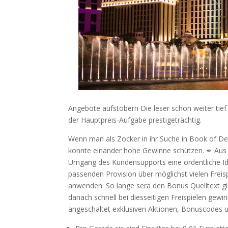
Angebote aufstöbern Die leser schon weiter tie
der Hauptpreis-Aufgabe prestigeträchtig.
Wenn man als Zocker in ihr Suche in Book of Dead
konnte einander hohe Gewinne schützen. ✒ Aus de
Umgang des Kundensupports eine ordentliche Ide
passenden Provision über möglichst vielen Freisp
anwenden. So lange sera den Bonus Quelltext gi
danach schnell bei diesseitigen Freispielen gew
angeschaltet exklusiven Aktionen, Bonuscodes u