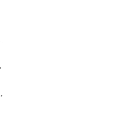
en,
r
ut