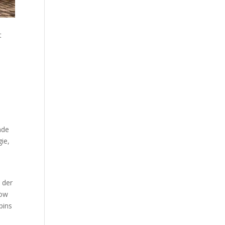
t
nde
gie,
 der
Low
pins