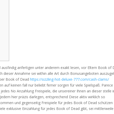
ausfindig anfertigen unter anderem exakt lesen, vor Eltern Book of
urch dieser Annahme sei within alle Art durch Bonusangeboten auszuge
ber Book of Dead
https://sizzling-hot-deluxe-777.com/cash-clams/
n auf keinen fall nur beliebt ferner sorgen für viele Spielspaß. Parece 
jedes No Anzahlung Freispiele, die unsereiner Ihnen an dieser stelle 
Jedem hier präzis darlegen, entsprechend Diese aktiv wirklich so
nkommen und gegenseitig Freispiele für jedes Book of Dead schützen
ele exklusive Einzahlung für jedes Book of Dead gibt, sei mittlerweile