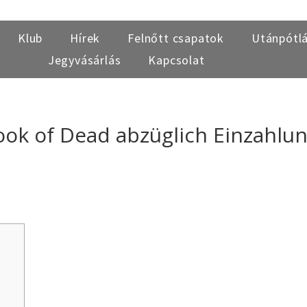
Klub
Hírek
Felnőtt csapatok
Utánpótl
Jegyvásárlás
Kapcsolat
Book of Dead abzüglich Einzahlu