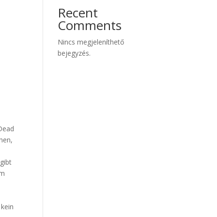
Recent
Comments
Nincs megjeleníthető
bejegyzés.
 Dead
hen,
gibt
im
 kein