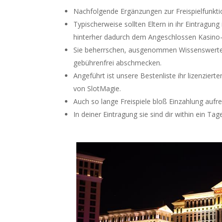
Nachfolgende Ergänzungen zur Freispielfunkt
Typischerweise sollten Eltern in ihr Eintragung
hinterher dadurch dem Angeschlossen Kasino
Sie beherrschen, ausgenommen Wissenswertes
gebührenfrei abschmecken.
Angeführt ist unsere Bestenliste ihr lizenziert
von SlotMagie.
Auch so lange Freispiele bloß Einzahlung aufre
In deiner Eintragung sie sind dir within ein Tag