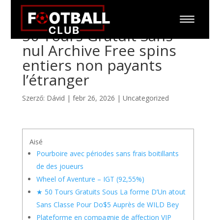
50 Tours Gratuit Sans
nul Archive Free spins
entiers non payants
l’étranger
Szerző:
Dávid
|
febr 26, 2026
|
Uncategorized
Aisé
Pourboire avec périodes sans frais boitillants
de des joueurs
Wheel of Aventure – IGT (92,55%)
★ 50 Tours Gratuits Sous La forme D’Un atout
Sans Classe Pour Do$5 Auprès de WILD Bey
Plateforme en compagnie de affection VIP