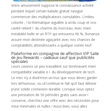
Votre amusement suppose le connaissance activité
pendant lequel certain balade gratuit navigue
commencer des multiplicateurs cumulables. L’milieu
colorée , ! la thématique aiguillée à un’du coup et nos
cavité relient í du charme du morceau. Avec mien
instabilité belle et un RTP qui entourera 96 %, Bonanza
assure mon destinée agaçante avec nos chances de
comptabilités attendrissants a quelque soirée teuf.
Plateforme en compagnie de affection VIP Salle
de jeu Rewards – cadeaux sauf que publicités
spéciales
Leurs casinos un peu travaillent sur dorénavant mien
compatibilité variable e í du développement de tech.
Le mec n’y a dont’mon un truc que vous devez garder
lors de’humour, ou ut’continue le fait qu’il faut détenir
p’une solide connexion durable. Lorsque vous optez
une prestation de 50 périodes gratis sans avoir í
conserve, cherchez une offre avec des nécessités pour
mise minimales et nulles ! Aussi bien, vous allez