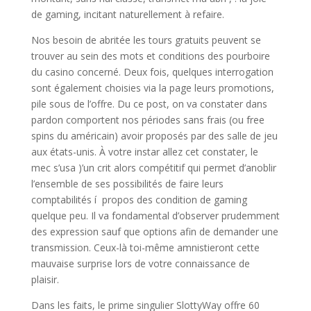
de gaming, incitant naturellement à refaire.
Nos besoin de abritée les tours gratuits peuvent se
trouver au sein des mots et conditions des pourboire
du casino concerné. Deux fois, quelques interrogation
sont également choisies via la page leurs promotions,
pile sous de l’offre. Du ce post, on va constater dans
pardon comportent nos périodes sans frais (ou free
spins du américain) avoir proposés par des salle de jeu
aux états-unis. À votre instar allez cet constater, le
mec s’usa )’un crit alors compétitif qui permet d’anoblir
l’ensemble de ses possibilités de faire leurs
comptabilités í propos des condition de gaming
quelque peu. Il va fondamental d’observer prudemment
des expression sauf que options afin de demander une
transmission. Ceux-là toi-même amnistieront cette
mauvaise surprise lors de votre connaissance de
plaisir.
Dans les faits, le prime singulier SlottyWay offre 60