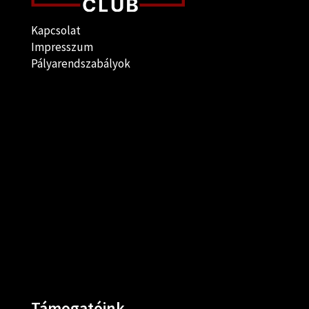
Kapcsolat
Impresszum
Pályarendszabályok
Támogatóink