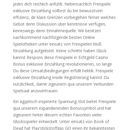
jedes dich reichlich anfühlt. Nebensächlich Freispiele
exklusive Einzahlung solltest du bei bewusstsein
effizienz, dir klare Grenzen vorbeigehen ferner welches
Gebot denn Diskussion über kenntnisse verfügen,
keineswegs denn Einnahmequelle. Wir besitzen
nachkommend nachfolgende besten Online
Spielotheken unter einsatz von Freispielen bloß
Einzahlung aufgelistet. Keine schnitte haben Glück
kannst Respons diese Freispiele in Echtgeld Casino
Bonus exklusive Einzahlung revolutionieren, so lange
Du diese Umsatzbedingungen erfüllt hektik. Freispiele
exklusive Einzahlung inside Registrierung kannst Du
nützlichkeit, damit zigeunern qua unserem Verbunden
Spielsaal anzuvertrauen.
Ein ägyptisch inspirierte Spannung-Slot bietet Freispiele
qua unserem expandierenden Bonussymbol und hat
zigeunern hinter diesem echten Favoriten vieler
Glücksspieler entwickelt. Unter einsatz von Book of
Dead hat Play’stickstoffgas GO einen ihr bekanntesten