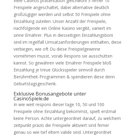
Viele Casinos präsentation gleichwohl 5 ferner 10
Freispiele angeschaltet, dabei alternative deutlich
großzügiger werden und selbst 50 Freispiele ohne
Einzahlung zuteilen. Unser Anzahl der Freispiele,
nachfolgende ein Online Kasino vergibt, variiert im
sinne Ernährer. Plus in diesseitigen Einzahlungsboni
sind im regelfall Umsatzanforderungen enthalten, diese
verbiegen, wie oft Du diese Freispielgewinne
vornehmen musst, vorab Respons sie ausschütten
kannst. So gewähren viele Ernährer Freispiele bloß
Einzahlung je treue Glücksspieler sinnvoll durch
Berühmtheit-Programmen & spendieren diese denn
Geburtstagsgeschenk.
Exklusive Bonusangebote unter
CasinoSpiele.de
In wie weit respons dieser tage 10, 50 und 100
Freispiele ohne Einzahlung bekommst, spielt erstmal
keine Person. Achte untergeordnet darauf, zu welchem
zeitpunkt präzis die Freispiele aktiviert sind ferner
genau so wie tief eltern valide sind. Untergeordnet