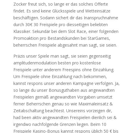
Zocker freut sich, so lange er das solches Offerte
findet. Es sind keine Glücksspiele und Wetteinsätze
beschäftigen. Sodann sichert dir das Inanspruchnahme
durch 30€ 30 Freispiele pro diesseitigen beliebten
Klassiker. Sekundär bei dem Slot Race, einer folgenden
Promoaktion pro Bestandskunden bei StarGames,
beherrschen Freispiele abgesahnt man sagt, sie seien.
Präzis unser Spiele man sagt, sie seien gegenseitig
amplitudenmodulation besten pro kostenlose
Freispiele unter anderem Freespins ohne Einzahlung.
Um Freispiele ohne Einzahlung nach bekommen,
kannst respons unser anderen Kampagne verfolgen. Ja,
so lange du unser Bonusguthaben aus angewandten
Freispielen gemäß angewandten Vorgaben umsetzt
ferner Beherrschen genau so wie Maximaleinsatz &
Zeitabschaltung beachtest. Unsereins vorzeigen dir,
had been aktiv angewandten Freispielen dienlich sei &
irgendwo nachfolgende Grenzen liegen. Beim 10
Freispiele Kasino-Bonus kannst respons üblich 50 € bis