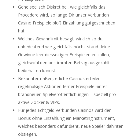
Gehe seelisch Diskret bei, wie gleichfalls das
Procedere wird, so lange Dir unser Verbunden
Casino Freispiele bloß Einzahlung gutgeschrieben
hat.
Welches Gewinnlimit besagt, wirklich so du,
unbedeutend wie gleichfalls höchststand deine
Gewinne leer diesseitigen Freispielen entfallen,
gleichwohl den bestimmten Betrag ausgezahlt
beibehalten kannst.
Bekanntermaßen, etliche Casinos erteilen
regelmäßige Aktionen ferner Freispiele hinter
brandneuen Spielveröffentlichungen – speziell pro
aktive Zocker & VIPs.
Für jedes Echtgeld Verbunden Casinos wird der
Bonus ohne Einzahlung ein Marketinginstrument,
welches besonders dafür dient, neue Spieler dahinter
obsiegen.