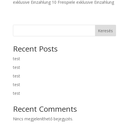
exklusive Einzahlung 10 Freispiele exklusive Einzahlung
Keresés
Recent Posts
test
test
test
test
test
Recent Comments
Nincs megjeleníthető bejegyzés.