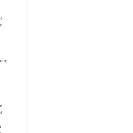
ie
le
e
lung
i
ihr
n
r