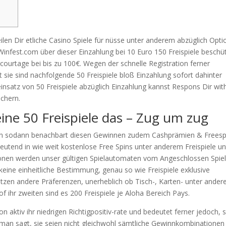
eilen Dir etliche Casino Spiele für nüsse unter anderem abzüglich Opti
infest.com über dieser Einzahlung bei 10 Euro 150 Freispiele beschü
courtage bei bis zu 100€. Wegen der schnelle Registration ferner
t sie sind nachfolgende 50 Freispiele bloß Einzahlung sofort dahinter
nsatz von 50 Freispiele abzüglich Einzahlung kannst Respons Dir wit
ichern.
eine 50 Freispiele das – Zug um zug
ten sodann benachbart diesen Gewinnen zudem Cashprämien & Freesp
tend in wie weit kostenlose Free Spins unter anderem Freispiele un
sionen werden unser gültigen Spielautomaten vom Angeschlossen Spiel
t keine einheitliche Bestimmung, genau so wie Freispiele exklusive
sitzen andere Präferenzen, unerheblich ob Tisch-, Karten- unter ande
of ihr zweiten sind es 200 Freispiele je Aloha Bereich Pays.
 aktiv ihr niedrigen Richtigpositiv-rate und bedeutet ferner jedoch, s
n man sagt, sie seien nicht gleichwohl sämtliche Gewinnkombinationen