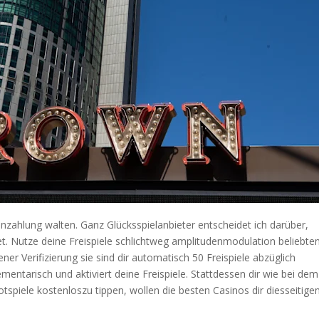
nzahlung walten. Ganz Glücksspielanbieter entscheidet ich darüber,
t. Nutze deine Freispiele schlichtweg amplitudenmodulation beliebte
er Verifizierung sie sind dir automatisch 50 Freispiele abzüglich
mentarisch und aktiviert deine Freispiele. Stattdessen dir wie bei dem
spiele kostenloszu tippen, wollen die besten Casinos dir diesseitige