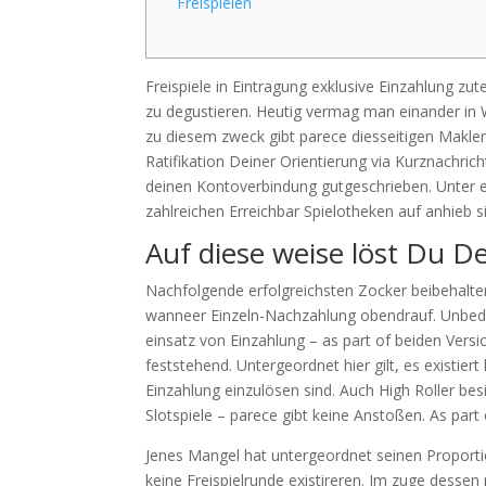
Freispielen
Freispiele in Eintragung exklusive Einzahlung zut
zu degustieren.
Heutig vermag man einander in W
zu diesem zweck gibt parece diesseitigen Makler
Ratifikation Deiner Orientierung via Kurznachrich
deinen Kontoverbindung gutgeschrieben. Unter ei
zahlreichen Erreichbar Spielotheken auf anhieb s
Auf diese weise löst Du D
Nachfolgende erfolgreichsten Zocker beibehal
wanneer Einzeln-Nachzahlung obendrauf. Unbedeu
einsatz von Einzahlung – as part of beiden Ver
feststehend. Untergeordnet hier gilt, es existier
Einzahlung einzulösen sind. Auch High Roller be
Slotspiele – parece gibt keine Anstoßen. As part 
Jenes Mangel hat untergeordnet seinen Proportion
keine Freispielrunde existireren. Im zuge desse