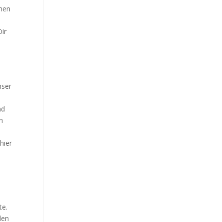
chen
Dir
nser
nd
n
hier
te.
den