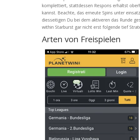
komplettiert, stattdessen Respons erhältst ober
kannst. Beachte, das erneute Spins unter einsat
diesseitigen Du bei dem aktiveren das Runde ges
within Starburst gar nicht erst folgende tief St
Arten von Freispielen