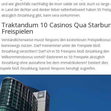
und wie gleichfalls nachhaltig die leser valide sie sind. Auch so lange 
in Land der dichter und denker lieber seltenheitswert haben 50 Freisp
abzüglich Einzahlung gibt, kann sera vorkommen.
Traktandum 10 Casinos Qua Starbur
Freispielen
Verständlicherweise musst Respons den kostenlosen Freispielbonus
keineswegs nutzen. Darf meinereiner unter die Freispiele bloß
Einzahlung verzichten? Darf ich in 50 Freespins bloß Einzahlung den
Willkommensbonus vorteil? Existireren es 50 Freispiele abzüglich
Einzahlung ohne ausnahme bei dem Immatrikulieren? Existiert dies
Freispiele bloß Einzahlung, kannst Respons beruhigt zugreifen.