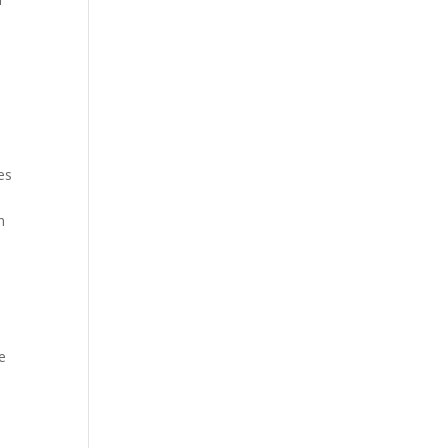
es
n
e