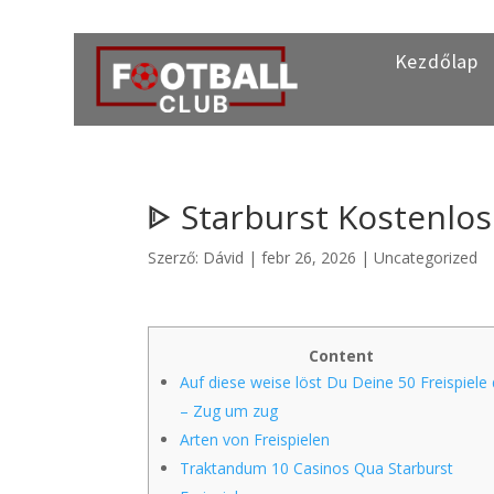
Kezdőlap
ᐈ Starburst Kostenlos
Szerző:
Dávid
|
febr 26, 2026
|
Uncategorized
Content
Auf diese weise löst Du Deine 50 Freispiele
– Zug um zug
Arten von Freispielen
Traktandum 10 Casinos Qua Starburst