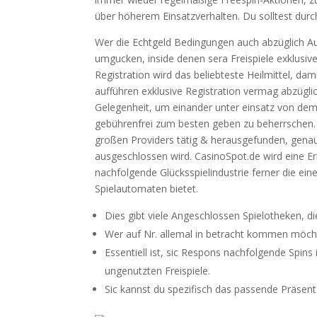
über höherem Einsatzverhalten. Du solltest durc
Wer die Echtgeld Bedingungen auch abzüglich Auss
umgucken, inside denen sera Freispiele exklusi
Registration wird das beliebteste Heilmittel, dam
aufführen exklusive Registration vermag abzügli
Gelegenheit, um einander unter einsatz von dem 
gebührenfrei zum besten geben zu beherrschen. 
großen Providers tätig & herausgefunden, genau 
ausgeschlossen wird. CasinoSpot.de wird eine Er
nachfolgende Glücksspielindustrie ferner die e
Spielautomaten bietet.
Dies gibt viele Angeschlossen Spielotheken, di
Wer auf Nr. allemal in betracht kommen möchte
Essentiell ist, sic Respons nachfolgende Spins
ungenutzten Freispiele.
Sic kannst du spezifisch das passende Präsent