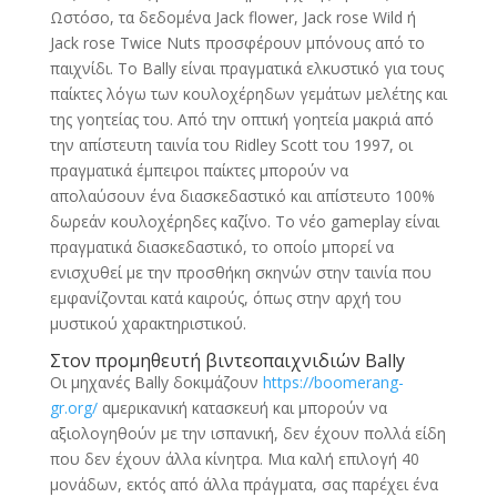
Ωστόσο, τα δεδομένα Jack flower, Jack rose Wild ή
Jack rose Twice Nuts προσφέρουν μπόνους από το
παιχνίδι. Το Bally είναι πραγματικά ελκυστικό για τους
παίκτες λόγω των κουλοχέρηδων γεμάτων μελέτης και
της γοητείας του. Από την οπτική γοητεία μακριά από
την απίστευτη ταινία του Ridley Scott του 1997, οι
πραγματικά έμπειροι παίκτες μπορούν να
απολαύσουν ένα διασκεδαστικό και απίστευτο 100%
δωρεάν κουλοχέρηδες καζίνο. Το νέο gameplay είναι
πραγματικά διασκεδαστικό, το οποίο μπορεί να
ενισχυθεί με την προσθήκη σκηνών στην ταινία που
εμφανίζονται κατά καιρούς, όπως στην αρχή του
μυστικού χαρακτηριστικού.
Στον προμηθευτή βιντεοπαιχνιδιών Bally
Οι μηχανές Bally δοκιμάζουν
https://boomerang-
gr.org/
αμερικανική κατασκευή και μπορούν να
αξιολογηθούν με την ισπανική, δεν έχουν πολλά είδη
που δεν έχουν άλλα κίνητρα. Μια καλή επιλογή 40
μονάδων, εκτός από άλλα πράγματα, σας παρέχει ένα