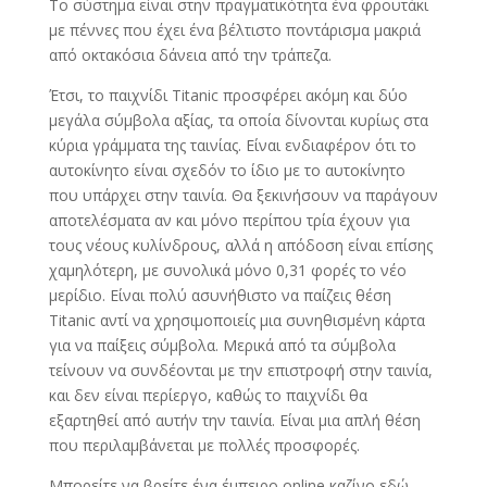
Το σύστημα είναι στην πραγματικότητα ένα φρουτάκι
με πέννες που έχει ένα βέλτιστο ποντάρισμα μακριά
από οκτακόσια δάνεια από την τράπεζα.
Έτσι, το παιχνίδι Titanic προσφέρει ακόμη και δύο
μεγάλα σύμβολα αξίας, τα οποία δίνονται κυρίως στα
κύρια γράμματα της ταινίας. Είναι ενδιαφέρον ότι το
αυτοκίνητο είναι σχεδόν το ίδιο με το αυτοκίνητο
που υπάρχει στην ταινία. Θα ξεκινήσουν να παράγουν
αποτελέσματα αν και μόνο περίπου τρία έχουν για
τους νέους κυλίνδρους, αλλά η απόδοση είναι επίσης
χαμηλότερη, με συνολικά μόνο 0,31 φορές το νέο
μερίδιο. Είναι πολύ ασυνήθιστο να παίζεις θέση
Titanic αντί να χρησιμοποιείς μια συνηθισμένη κάρτα
για να παίξεις σύμβολα. Μερικά από τα σύμβολα
τείνουν να συνδέονται με την επιστροφή στην ταινία,
και δεν είναι περίεργο, καθώς το παιχνίδι θα
εξαρτηθεί από αυτήν την ταινία. Είναι μια απλή θέση
που περιλαμβάνεται με πολλές προσφορές.
Μπορείτε να βρείτε ένα έμπειρο online καζίνο εδώ