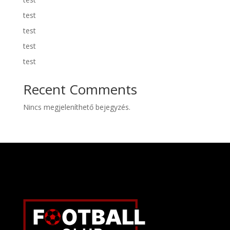
test
test
test
test
Recent Comments
Nincs megjeleníthető bejegyzés.