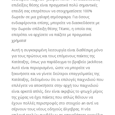
επιδείξεις θέσης είναι πραγματικά πολύ σημαντικές
επειδή σας επιτρέπουν να στοιχηματίσετε 100%
δωρεάν σε μια χαλαρή ατμόσφαιρα. Για όσους
ενδιαφέρονται επίσης, μπορείτε να διασκεδάσετε με
την δωρεάν επίδειξη θέσης Titanic, η οποία σας
επιτρέπει να αρχίσετε να παίζετε με πραγματικά
χρήματα!
Αυτή η συγκεκριμένη λειτουργία είναι διαθέσιμη μόνο
για τους πρώτους και τους επόμενους παίκτες της
Κατάταξης, όπως για παράδειγμα το βραβείο JackRose.
Αυτό είναι περιορισμένο, ώστε να μπορείτε να
ξεκινήσετε και να γίνετε δεύτεροι επαγγελματίες της
Κατάταξης, δεδομένου ότι οι επιλογές παιχνιδιού που
επιλέγετε να αποκτήσετε στην αρχή του παιχνιδιού
είναι αρκετά απλές, δεν είναι ακριβώς το φτωχό μέρος
της χώρας να έχει παίκτες που απλώς θέλουν να
έχουν πολλές περιστροφές στο στοιχείο an αντί να
σέρνουν τους νέους οδηγούς άλγεβρας. Η νέα
επιλογή τρελών συμβόλων σε οποιαδήποτε εικονίδια